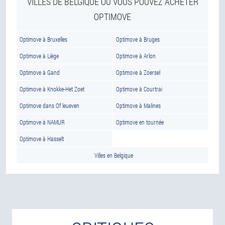
VILLES DE BELGIQUE OÙ VOUS POUVEZ ACHETER
OPTIMOVE
Optimove à Bruxelles
Optimove à Bruges
Optimove à Liège
Optimove à Arlon
Optimove à Gand
Optimove à Zoersel
Optimove à Knokke-Het Zoet
Optimove à Courtrai
Optimove dans Of leueven
Optimove à Malines
Optimove à NAMUR
Optimove en tournée
Optimove à Hasselt
Villes en Belgique